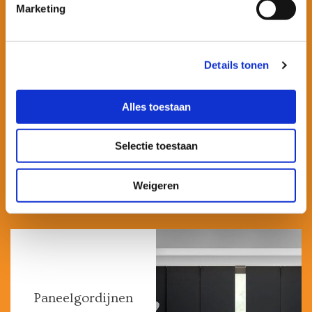
Marketing
Aluminium
Details tonen
jaloezieën
Klik hier voor meer
Alles toestaan
informatie

Selectie toestaan
Weigeren
Paneelgordijnen